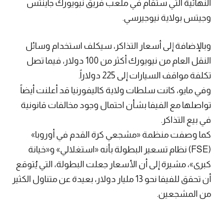
النهائية التي ستقام في ملعب فريق نيويورك جاينتس
وجيتس بولاية نيوجيرسي.
وبالإضافة إلى أسعار التذاكر، سيكلف استخدام وسائل
النقل العام من نيويورك أكثر من 100 دولار، فيما تصل
تكلفة مواقف السيارات إلى 225 دولاراً.
وفي مايو، كانت سلطات ولاية كاليفورنيا قد أعلنت أيضاً
تواصلها مع الفيفا بشأن احتمال وجود مخالفات قانونية
في بيع التذاكر.
كما وصفت منظمة «مشجعي كرة القدم في أوروبا»
(FSE) نظام تسعير البطولة بأنه «استغلالي» و«خيانة
كبرى»، مشيرة إلى أن الأسعار جعلت البطولة، التي يُتوقع
أن تحقق للفيفا نحو 13 مليار دولار، بعيدة عن متناول الكثير
من المشجعين.