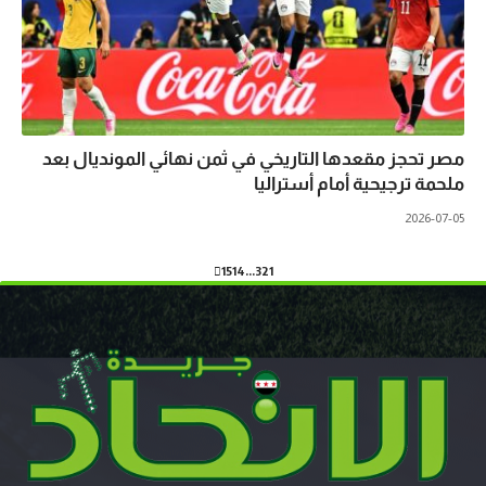
مصر تحجز مقعدها التاريخي في ثمن نهائي المونديال بعد
ملحمة ترجيحية أمام أستراليا
2026-07-05
15
14
…
3
2
1