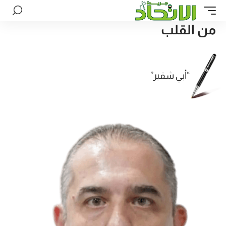
من القلب
“أبي شقير”