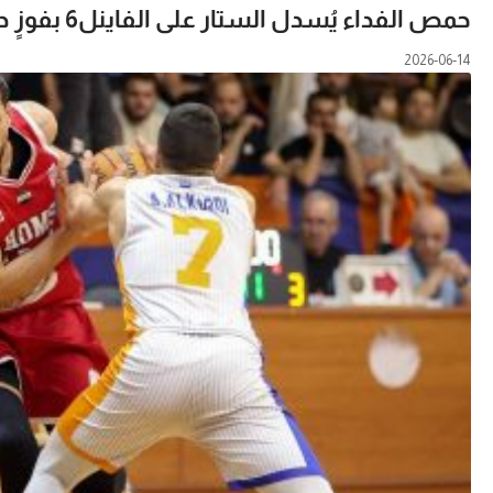
حمص الفداء يُسدل الستار على الفاينل6 بفوزٍ درامي على الوحدة
2026-06-14