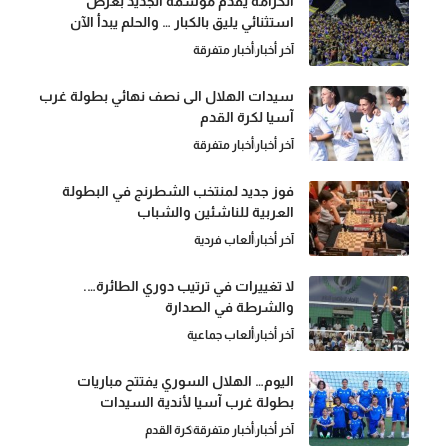
الكرامة يقدّم موسمه الجديد بعرض
استثنائي يليق بالكبار … والحلم يبدأ الآن
آخر أخبار
أخبار متفرقة
سيدات الهلال الى نصف نهائي بطولة غرب
آسيا لكرة القدم
آخر أخبار
أخبار متفرقة
فوز جديد لمنتخب الشطرنج في البطولة
العربية للناشئين والشباب
آخر أخبار
ألعاب فردية
لا تغييرات في ترتيب دوري الطائرة….
والشرطة في الصدارة
آخر أخبار
ألعاب جماعية
اليوم… الهلال السوري يفتتح مباريات
بطولة غرب آسيا لأندية السيدات
آخر أخبار
أخبار متفرقة
كرة القدم