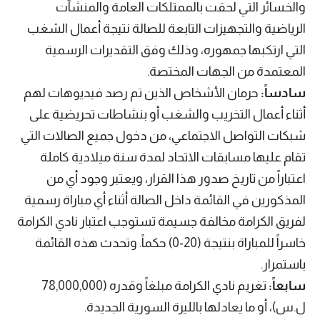
والخسائر التي لحقت بالممتلكات العامة والمنشآت
الرياضية والتجهيزات التابعة للصالة نتيجة أعمال الشغب
التي ارتكبها جمهوره، وذلك وفق التقديرات الرسمية
المعتمدة من الجهات المختصة.
سادساً:
حرمان الأشخاص الذين تم رصد فيديوهات لهم
أثناء أعمال التخريب والشغب أو بنشاطات تحريضية على
شبكات التواصل الاجتماعي، من دخول جميع الصالات التي
تقام عليها مسابقات الاتحاد لمدة سنة ميلادية كاملة
اعتباراً من تاريخ صدور هذا القرار، ويعتبر وجود أي من
المذكورين في القائمة داخل الصالة أثناء أي مباراة رسمية
لفريق الكرامة مخالفة جسيمة تستوجب اعتبار نادي الكرامة
خاسراً للمباراة بنتيجة (20-0) حكماً. وتحدث هذه القائمة
باستمرار.
سابعاً:
تغريم نادي الكرامة مبلغاً وقدره (78,000,000
ل.س)، أو ما يعادلها بالليرة السورية الجديدة.