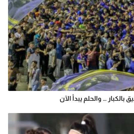
بالكبار … والحلم يبدأ الآن