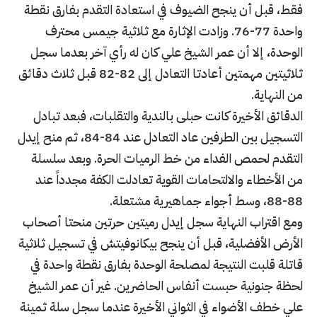
فقط، قبل أن ينجح الضيوف في استعادة التقدم بفارق نقطة
واحدة 77-76. وزادت الإثارة مع ثلاثية جيمس محترف
الوحدة، إلا أن عمر الشيخ علي كان له رأي آخر بعدما سجل
ثلاثيتين مهمتين أعادتا التعادل إلى 82-82 قبل ثلاث دقائق
من النهاية.
الدقائق الأخيرة كانت حبلى بالندية والتقلبات، فبعد تبادل
التسجيل بين الطرفين عاد التعادل عند 84-84، ثم منح إيدل
التقدم لحمص الفداء من خط الرميات الحرة. وبعد سلسلة
من الأخطاء والالتحامات القوية تعادلت الكفة مجدداً عند
88-88، وسط أجواء جماهيرية مشتعلة.
ومع اقتراب النهاية سجل إيدل رميتين حرتين منحتا أصحاب
الأرض الأفضلية، قبل أن ينجح بيكانوفيتش في تسجيل ثلاثية
قاتلة قلبت النتيجة لمصلحة الوحدة بفارق نقطة واحدة في
لحظة جنونية حبست أنفاس الحاضرين. غير أن عمر الشيخ
علي خطف الأضواء في الثواني الأخيرة عندما سجل سلة ثمينة