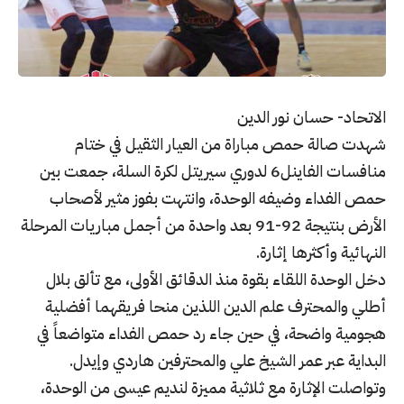
الاتحاد- حسان نور الدين
شهدت صالة حمص مباراة من العيار الثقيل في ختام
منافسات الفاينل6 لدوري سيريتل لكرة السلة، جمعت بين
حمص الفداء وضيفه الوحدة، وانتهت بفوز مثير لأصحاب
الأرض بنتيجة 92-91 بعد واحدة من أجمل مباريات المرحلة
النهائية وأكثرها إثارة.
دخل الوحدة اللقاء بقوة منذ الدقائق الأولى، مع تألق بلال
أطلي والمحترف علم الدين اللذين منحا فريقهما أفضلية
هجومية واضحة، في حين جاء رد حمص الفداء متواضعاً في
البداية عبر عمر الشيخ علي والمحترفين هاردي وإيدل.
وتواصلت الإثارة مع ثلاثية مميزة لنديم عيسى من الوحدة،