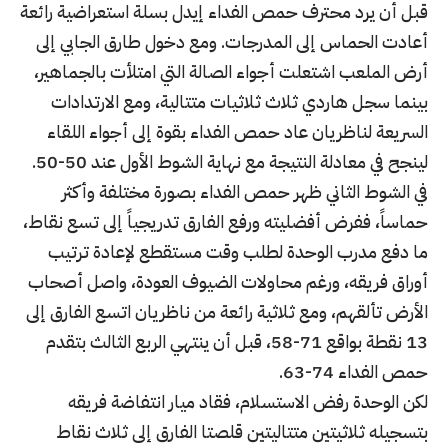
قبل أن يرد محترف حمص الفداء إيدل بسلة استعراضية رائعة
أعادت الحماس إلى المدرجات. ومع دخول طارق الجابي إلى
أرض الملعب اشتعلت أجواء الصالة التي امتلأت بالجماهير،
بينما سجل هاردي ثلاث ثلاثيات متتالية، ومع الارتدادات
السريعة لناظريان عاد حمص الفداء بقوة إلى أجواء اللقاء
لينجح في معادلة النتيجة مع نهاية الشوط الأول عند 50-50.
في الشوط الثاني ظهر حمص الفداء بصورة مختلفة وأكثر
حماساً، ففرض أفضليته ورفع الفارق تدريجياً إلى تسع نقاط،
ما دفع مدرب الوحدة لطلب وقت مستقطع لإعادة ترتيب
أوراق فريقه، ورغم محاولات الضيوف العودة، واصل أصحاب
الأرض تألقهم، ومع ثلاثية رائعة من ناظريان اتسع الفارق إلى
13 نقطة بواقع 71-58، قبل أن ينتهي الربع الثالث بتقدم
حمص الفداء 74-63.
لكن الوحدة رفض الاستسلام، فقاد ميار انتفاضة فريقه
بتسجيله ثلاثيتين متتاليتين قلصتا الفارق إلى ثلاث نقاط