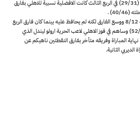
المحافظة على فارق النقطتين وخرجوا متقدمين (29/31) في الربع الثالث كانت الافضلية نسبية للاهلي بفارق
الحسم وقع في الربع الاخير الذي تقدم فيه الحرية 8/12 ووسع الفارق لكنه لم يحافظ عليه بينما كان فارق الربع
الثالث قد اسعف الاهلي الذي فاز في النهاية (52/54) وساهم في فوز الاهلي لاعب الحرية ارولو ليندل الذي
 رميات حرة في اخر 6 ثواني على نهاية المباراة وفريقه متأخر بفارق النقطتين ناهيكم عن
 الديربي الثانية.