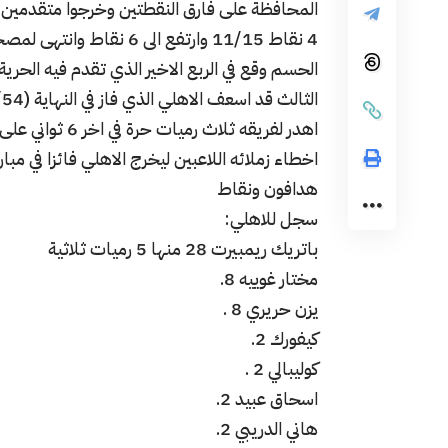
4 نقاط 11/15 وارتفع الى 6 نقاط وانتهى لمصحلته (40/46) .
اهدر لفريقه ثلاث
اخطاء زملائه اللاعبين ليخرج الاهلي فائزا في مباراة
هدافون ونقاط
سجل للاهلي:
باتريك ريمبيرت 28 منها 5 رميات ثلاثية
مختار غوييه 8.
يزن حريري 8 .
كيفورك 2.
كوليبالي 2 .
اسحاق عبيد 2.
هاني الدريبي 2.