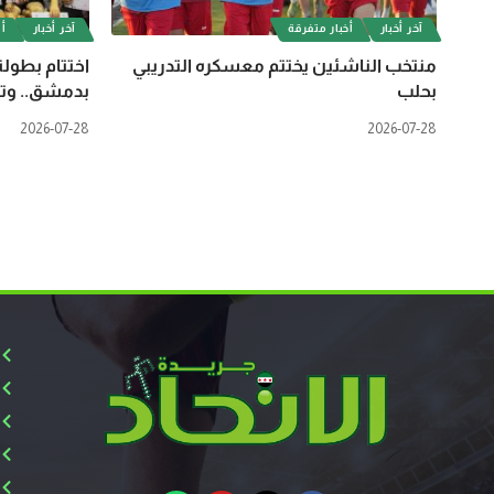
آخر أخبار
أخبار متفرقة
آخر أخبار
أل
منتخب الناشئين يختتم معسكره التدريبي
اختتام بطولة
بحلب
بدمشق.. وتت
2026-07-28
2026-07-28