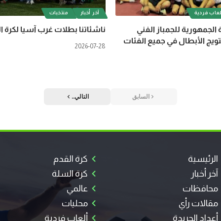
عاب فردية
آخر أخبار
منتخبات
 الجمهورية للجمباز الفني
ناشئاتنا بطلات غرب آسيا لكرة ا
ويج الأبطال في جميع الفئات
2026-07-28
السابق
التالي..
الرئيسية
كرة القدم
آخر أخبار
كرة السلة
محافظات
عالمي
مقالات رأي
محليات
أعداد الجريدة
ألعاب فردية