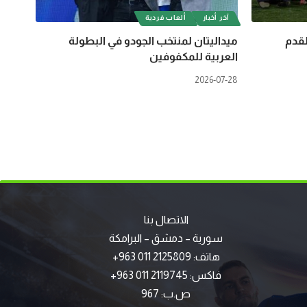
آخر أخبار
ألعاب فردية
لقدم
ميداليتان لمنتخب الجودو في البطولة
العربية للمكفوفين
2026-07-28
الاتصال بنا
سورية – دمشق – البرامكة
هاتف: 2125809 011 963+
فاكس: 2119745 011 963+
ص.ب: 967