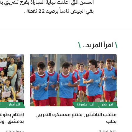
بقي الجيش ثامناً برصيد 22 نقطة .
اقرأ المزيد..
آخر أخبار
أخبار متفرقة
آخر أخبار
أل
منتخب الناشئين يختتم معسكره التدريبي
اختتام بطولة
بحلب
بدمشق.. وتت
2026-07-28
2026-07-28