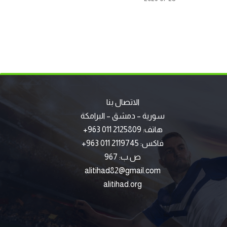
الاتصال بنا
سورية – دمشق – البرامكة
هاتف: 2125809 011 963+
فاكس: 2119745 011 963+
ص.ب: 967
alitihad82@gmail.com
alitihad.org