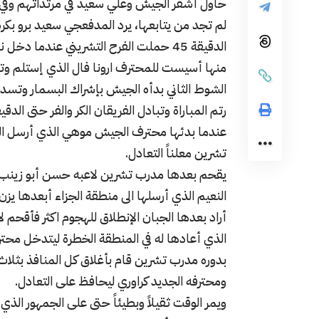
حاول أشقر الجيش وعلي سعيد في مرتداتهم وفي ا
لم تجد من يتابعها، يرد المدفعجي سعيد برو بكرة
الدقيقة 45 حملت الفرح التشريني عندما 
منها أسيست للمحترف ارونا فال الذي إستلم وتق
الشوط الثاني بدأه الجيش بإشراك البسمار وتس
عندما بدئها محترف الجيش موهي الذي أرسل الكرة
تشرين معلناً التعادل.
يقحم بعدها مدرب تشرين لاعبه حسن أبو زينب و
النعيم الذي أرسلها الى منطقة الجزاء أبعدها يزن 
أراد بعدها الجبان الإنطلاق للهجوم اكثر فأقحم ل
الذي أعادها له في المنطقة الخطرة ليتدخل محت
بدوره مدرب تشرين قام بأغلاق كل المنافذ بثلا
ومحترفه الجديد كراوري ليحافظ على التعادل.
ويمر الوقت ثقيلاً وبطيئاً حتى على الجمهور الذي