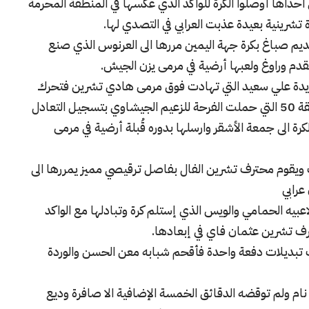
حداها أوصلوا الكرة للواكد الذي عكسها في المنطقة المحرمة
 تشرينية بعيدة عذبت العرابي في التصدي لها.
دخل نديم صباغ بكرة جهة اليمين مررها الى العرنوس الذي صنع
دم وراوغ ولعبها أرضية في مرمى يزن الجيش.
ديدة علي سعيد التي تهادت فوق مرمى هادي تشرين فتحرك
رتم المباراة وتبادل الفريقان الكر والفر حتى الدقيقة 50 التي حملت الفرحة للزعيم الجيشاوي بتسجيل التعادل
 الى جمعة الأشقر وارسلها بدوره قُبلة أرضية في مرمى
يقوم محترف تشرين الفال بفاصل ترقيصي مميز يمررها الى
عرابي
اعبيه الحمامي والويس الذي إستلم كرة وتبادلها مع الواكد
رف تشرين عثمان فاي في إبعادها.
ث تبديلات دفعة واحدة فأقحم شبابه معن الحسن والوردة
 نام ولم توقضه الدقائق الخمسة الإضافية الا صافرة وديع