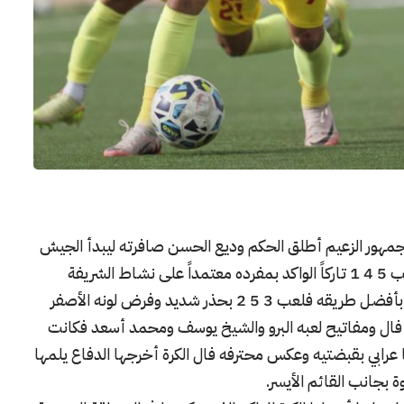
جمهور الزعيم أطلق الحكم وديع الحسن صافرته ليبدأ الجيش
بطريقته الدفاعية التي بالغ فيها الجبان عندما لعب 5 4 1 تاركاً الواكد بمفرده معتمداً على نشاط الشريفة
وكرنبة والأشقر وأبو عمشة ولم يكن كنان تشرين بأفضل طريقه فلعب 3 5 2 بحذر شديد وفرض لونه الأصفر
ا فال ومفاتيح لعبه البرو والشيخ يوسف ومحمد أسعد فكانت
رابي بقبضتيه وعكس محترفه فال الكرة أخرجها الدفاع يلمها
 بجانب القائم الأيسر.