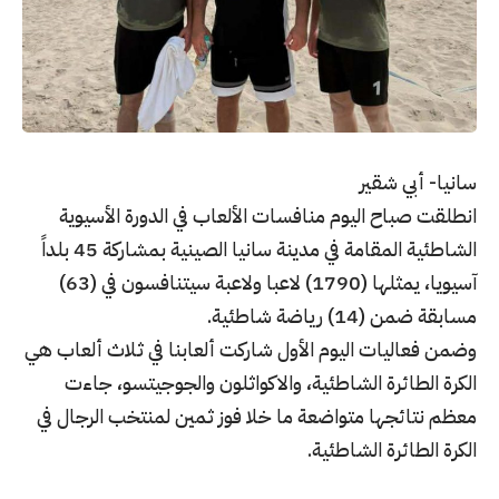
سانيا- أبي شقير
انطلقت صباح اليوم منافسات الألعاب في الدورة الأسيوية
الشاطئية المقامة في مدينة سانيا الصينية بمشاركة 45 بلداً
آسيويا، يمثلها (1790) لاعبا ولاعبة سيتنافسون في (63)
مسابقة ضمن (14) رياضة شاطئية.
وضمن فعاليات اليوم الأول شاركت ألعابنا في ثلاث ألعاب هي
الكرة الطائرة الشاطئية، والاكواثلون والجوجيتسو، جاءت
معظم نتائجها متواضعة ما خلا فوز ثمين لمنتخب الرجال في
الكرة الطائرة الشاطئية.