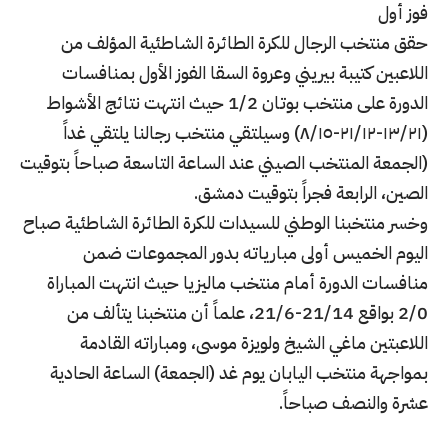
فوز أول
حقق منتخب الرجال للكرة الطائرة الشاطئية المؤلف من
اللاعبين كتيبة بيريني وعروة السقا الفوز الأول بمنافسات
الدورة على منتخب بوتان 1/2 حيث انتهت نتائج الأشواط
(١٣/٢١-٢١/١٢-٨/١٥) وسيلتقي منتخب رجالنا يلتقي غداً
(الجمعة المنتخب الصيني عند الساعة التاسعة صباحاً بتوقيت
الصين، الرابعة فجراً بتوقيت دمشق.
وخسر منتخبنا الوطني للسيدات للكرة الطائرة الشاطئية صباح
اليوم الخميس أولى مبارياته بدور المجموعات ضمن
منافسات الدورة أمام منتخب ماليزيا حيث انتهت المباراة
2/0 بواقع 21/14-21/6، علماً أن منتخبنا يتألف من
اللاعبتين ماغي الشيخ ولويزة موسى، ومباراته القادمة
بمواجهة منتخب اليابان يوم غد (الجمعة) الساعة الحادية
عشرة والنصف صباحاً.