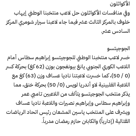
الأكواثلون
وفي منافسات الأكواثلون حل لاعب منتخبنا الوطني إيهاب
خلوف بالمركز الثالث عشر فيما جاء لاعبنا سيزار شومري المركز
السادس عشر.
الجوجيتسو
خسر لاعب منتخبنا الوطني للجوجيتسو إبراهيم سطاس أمام
اللاعب الكوري الجنوبي يانغ بيونغجون بوزن (62 كغ) بحركة كسر
(0 / 50)، كما خسرت لاعبتنا ناديا عساف وزن (63) كغ مع
اللاعبة الفلبينية لاو أندريا لويس (0/ 50) بحركة خنق، مما
يذكر منتخب الجوجيتسو يتألف من اللاعبين تامبي عمر
وإبراهيم سطاس وإبراهيم نصيرات واللاعبة ناديا عساف
ويشرف على المنتخب ياسين المشعان رئيس اتحاد الرياضات
القتالية (إدارياً) والكابتن حازم رمضان مدرباً.