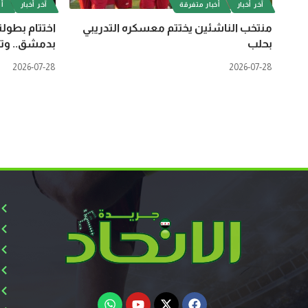
آخر أخبار
أخبار متفرقة
آخر أخبار
أل
منتخب الناشئين يختتم معسكره التدريبي
اختتام بطولة
بحلب
بدمشق.. وتت
2026-07-28
2026-07-28