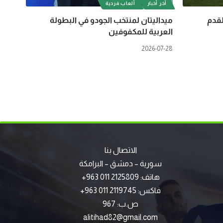
آخر أخبار
ألعاب فردية
لقدم
ميداليتان لمنتخب الجودو في البطولة
العربية للمكفوفين
2026-07-28
الاتصال بنا
سورية – دمشق – البرامكة
هاتف: 2125809 011 963+
فاكس: 2119745 011 963+
ص.ب: 967
alitihad82@gmail.com