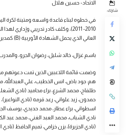
الاتحاد- حسين هلال
شارك:
في خطوه لبناء قاعدة واسعه ومتينة لكرة اليد
2010- 2011)، وكلف كادر تدريبي وإداري 
العاني الذي يحمل الشهادة الأوربية (B) كمدير فني ويساعده المدربين
باسم غزال، خالد شليل، رضوان الجرو، والمدرب ز
هم: جود باض، انس الخطيب، علي العبدالله، م
طلفاح، محمد الشرع، براء محاميد (نادي الشع
حمدون، زيد علواني، رعد قرمه (نادي النواعير)، 
اسطواني، براء عطار، محمد حديدي، يوسف الج
نادي الشباب، محمد العبد الغني، محمد عبد الك
(نادي الجزيرة)، يزن خزامي، تميم الحافظ (نادي ا