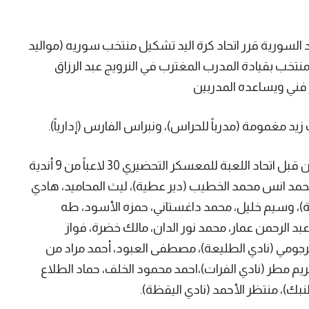
 السورية قرر اتحاد كرة اليد تشكيل منتخب سوريه (مواليد
لهذا المنتخب بقيادة المدرب المغترب في النرويج عبد الرزاق
يد مغمومة (مدرباً للحراس)، ونبراس الفارس (إدارياً).
وضمت قائمة اللاعبين الذين تمت دعوتهم من قبل اتحاد اللعبة للمعسكر التحضيري 30 لاعباً من 9 أندية
حمد انس محمد الخطيب (دير عطية)، ليث المحاميد، هادي
لة)، وسيم خليل، محمد داغستاني، حمزه الأسود، طه
عبد الرحمن عمار، محمد نور الدان، مالك خضرة، فواز
رجومي (نادي الطليعة)، مصطفى العبود، أحمد مراد من
ريم مطر (نادي الفرات)،احمد محمود الخلف، حماد الطلاع
لنبك)، منتظر الأحمد (نادي اليقظة).