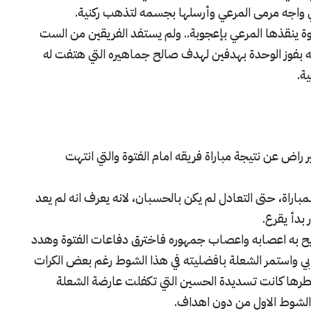
ي واجه مرمى المرعي وأرسلها بجسمه لتذهب ركنية.
 ينقذها المرعي بإعجوبة.. ولم يستفد الفريقين من الست
ته بفوز الوحدة بهدفين لهدف صالح جماهيره التي هتفت له
ة.
 راض عن نتيجة مباراة فريقه امام الفتوة والتي انتهت
باراة، حتى التعادل لم يكن بالحسبان، لانه يعرف انه لم يعد
 بدأ يقرع.
يريح به اعصابه واعصاب جمهوره فاخترق دفاعات الفتوة وهدد
بابي واستمر الشعلة بافضليته في هذا الشوط رغم بعض الكرات
خطرها كانت تسديدة الحسين التي تكفلت عارضة الشعلة
الشوط الاول من دون اهداف.