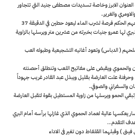
العنوان الابرز وخاصة تسديدات مصطفى جنيد التي تتجاور
اومري والغرير..
وأثر الطقس الحار سلباً على عطاء اللاعبين فمنحهم الحكم فرصة لشرب الماء ليعود حطين في الدقيقة 37
 لها عمرو جنيات بخبرته من عشرين متر ويرسلها بالزاوية
لحهم ( الدباس) وتعود أغانيه التشجيعية وطبوله العب
ن والحموي ويقبض على مفاتيح اللعب وتنطلق أحصنته
وحرفنة علت العارضة بقليل ويبذل عبد القادر غريب جهوداً
ن والسفراني والصوفي..
كرة من الزئبقي الحمو ويرسلها من زاوية المستطيل بقوة لتقبل العارضة
جهة اليسار يعكسها عالية لعماد الحموي الذي غازلها برأسه أمام البري
وهدف التقدم…
ني ) وقبلهما القلفاط دون تغير في الاداء