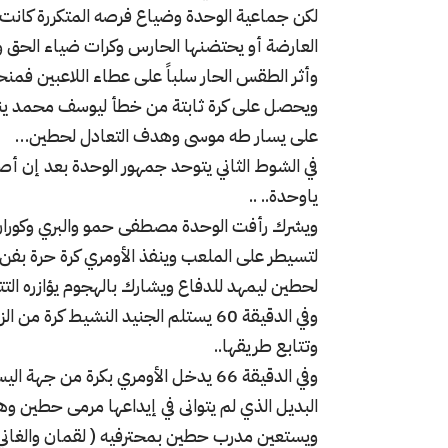
لكن جماعية الوحدة وضياع فرصه المتكررة كانت 
العارضة أو يحتضنها الحارس وكرات ضياء الحق وال
ويحصل على كرة ثابتة من خطأ ليوسف محمد ينبري
على يسار طه موسى وهدف التعادل لحطين…
في الشوط الثاني يتوحد جمهور الوحدة بعد إن أص
ياوحدة.. ..
ويشرك رأفت الوحدة مصطفى حمو والبري وكورا
لتسيطر على الملعب وينفذ الأومري كرة حرة بفن 
لحطين ليمهد للدفاع ويشارك بالهجوم يؤازره التتا
وفي الدقيقة 60 يستلم الجنيد النشيط 
وتتابع طريقها..
وفي الدقيقة 66 يدخل الأومري بكرة من 
البديل الذي لم يتوانى في إيداعها مرمى حطين 
ويستعين مدرب حطين بمحترفيه ( لقمان والغاني في