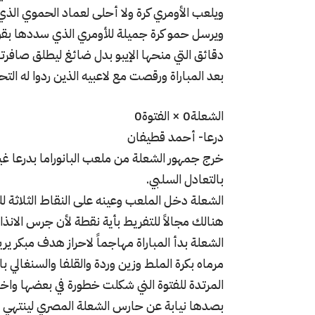
ويلعب الأومري كرة ولا أحلى لعماد الحموي الذ
ويرسل حمو كرة جميلة للأومري الذي سددها بقوة
دقائق التي منحها الإيبو بدل ضائغ ليطلق صافر
بعد المباراة ورقصت مع لاعبيه الذين ردوا له التحي
الشعلة0 × الفتوة0
درعا- أحمد قطيفان
خرج جمهور الشعلة من ملعب البانوراما بدرعا غير
بالتعادل السلبي.
الشعلة دخل الملعب وعينه على النقاط الثلاثة للم
هنالك مجالاً للتفريط بأية نقطة لأن جرس الانذار
الشعلة بدأ المباراة مهاجماً لاحراز هدف مبكر 
مرماه بكرة الملط وزين وردة والقلفا والسنغالي 
المرتدة للفتوة الني شكلت خطورة في بعضها وا
بصدها نيابة عن حارس الشعلة المصري لينتهي 