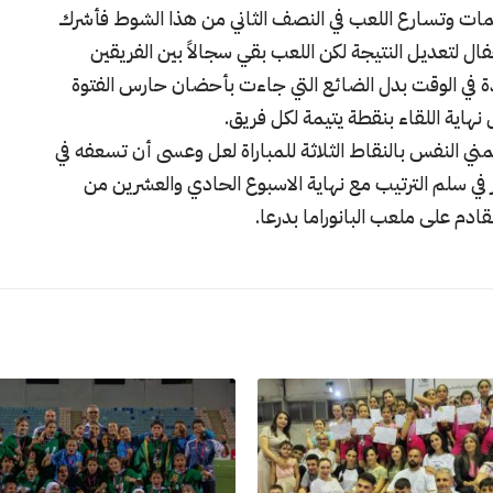
هجمات وتسارع اللعب في النصف الثاني من هذا الشوط فأشرك
فال لتعديل النتيجة لكن اللعب بقي سجالاً بين الفريقين
دة في الوقت بدل الضائع التي جاءت بأحضان حارس الفتوة
هاية اللقاء بنقطة يتيمة لكل فريق.
مني النفس بالنقاط الثلاثة للمباراة لعل وعسى أن تسعفه في
ير في سلم الترتيب مع نهاية الاسبوع الحادي والعشرين من
قادم على ملعب البانوراما بدرعا.