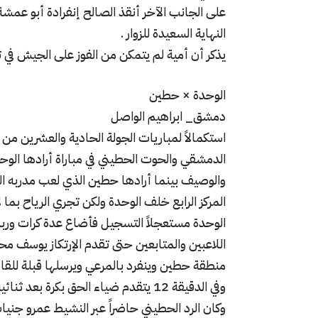
على الجانب الآخر أنقذ الصالح إنفرادة أبو عمشة
النهاية السعيدة للزوار .
يذكر أن أمية لم يتمكن من الفوز على الجيش في ت
الوحدة × حطين
دمشق_ ابراهيم الواصل
استكمالاً لمباريات الجولة الحادية والعشرين من 
المركز الرابع خلف الوحدة ولكن تجري الرياح بم
الوحدة مستعجلاً التسجيل فأضاع عدة كرات وربم
اللاعبين والمتابعين حتى تقدم الإرتكاز يوسف م
منطقة حطين وينفرد بالمرعي ويرسلها قبلة للقا
وفي الدقيقة 12 يتقدم ضياء الحق بكرة بعد ثنائية ناجحة مع الجنيد ويسجل هدف التقدم للوحدة..
وكان الرد الحطيني حاضراً عبر النشيط عمرو 