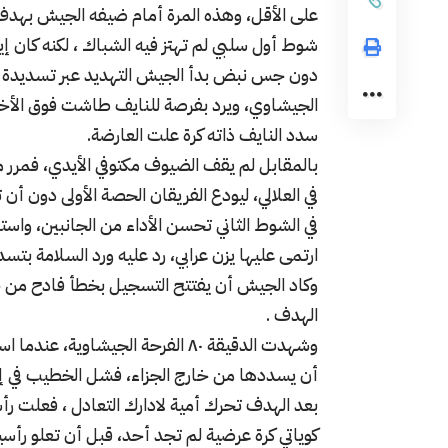
على الأقل، وهذه المرة أمام ضيفه الجيش بهدف نظ
شوط أول سلبي لم تهتز فيه الشباك ، لكنه كان إي
دون جس نبض بدأ الجيش التهديد عبر تسديدة ج
الجيشاوي، ويرد بفرصة للنايف طاشت فوق الأخش
سدد النايف ذاته كرة علت العارضة.
بالمقابل لم يقف الضيوف مكتوفي الأيدي، فمرر
في العلالي، ليودع الفريقان الحصة الأولى دون أن
في الشوط الثاني تحسن الأداء من الجانبين، واستم
ارتمى عليها يزن عرابي، رد عليه ورد السلامة بتس
وكاد الجيش أن يفتتح التسجيل بخطأ فادح من
الهدف .
وشهدت الدقيقة ٨٠ الفرحة الجيشاوي
أن يسددها من خارج الجزاء، فشل الخطيب في إي
بعد الهدف تحرك أمية لادارك التعادل ، فعلت 
كوياتي كرة عرضية لم تجد أحد، قبل أن تعلو رأسي