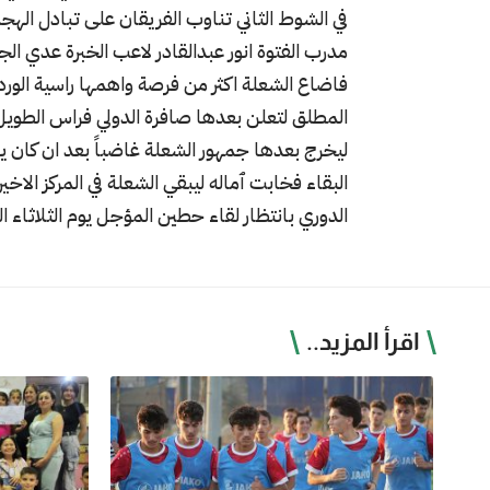
في الشوط الثاني تناوب الفريقان على تبادل ال
مدرب الفتوة انور عبدالقادر لاعب الخبرة عدي الج
فاضاع الشعلة اكثر من فرصة واهمها راسية الور
المطلق لتعلن بعدها صافرة الدولي فراس الطويل ن
ليخرج بعدها جمهور الشعلة غاضباً بعد ان كان ي
البقاء فخابت ٱماله ليبقي الشعلة في المركز الاخ
الدوري بانتظار لقاء حطين المؤجل يوم الثلاثاء ال
اقرأ المزيد..