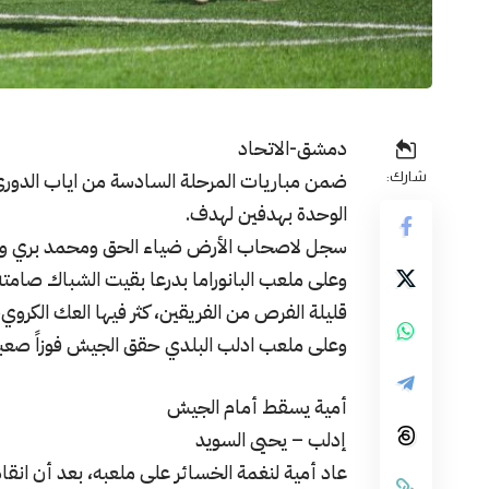
دمشق-الاتحاد
ضمن مباريات المرحلة السادسة من اياب الدوري
شارك:
الوحدة بهدفين لهدف.
سجل لاصحاب الأرض ضياء الحق ومحمد بري ول
وعلى ملعب البانوراما بدرعا بقيت الشباك صامته
قليلة الفرص من الفريقين، كثر فيها العك الكروي
وعلى ملعب ادلب البلدي حقق الجيش فوزاً صعبا
أمية يسقط أمام الجيش
إدلب – يحيى السويد
عاد أمية لنغمة الخسائر على ملعبه، بعد أن انقا