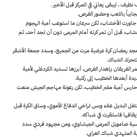
يف ، ليبقى يعاني في المركز قبل الأخير .
جابياً باللعب وحضور الفرص.
اورت الأخشاب، لكن سرعان ما استوعب أمية الهجوم
اب، قبل أن تمر كرته أمام المرمى دون أن تجد أحد، ثم
 مجد رمضان كرة عرضية مرت من الجميع، وسدد جمعة الأشقر
 تتحرك الشباك.
ر الفريقان بإهدار الفرص، أبرزها تسديد الكردغلي لأمية
ديدة أبعدها الخطيب إلى ركنية.
 حارس أمية مضر الخطيب، لكن رعونة مهاجم الجيش منعت
ة، عندما استغل البديل علاء وبس تراخي الدفاع الأموي، وساق الكرة قبل
قافها فاستقرت في شباكه.
رأسية صامويل المرمى الجيشاوي، ومن مجهود فردي سدد
ة المتهدي شباك العرابي.