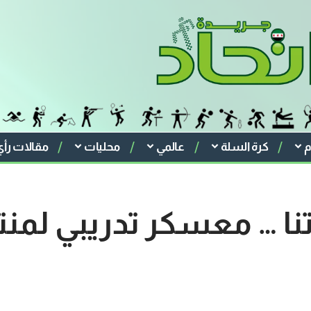
م
كرة السلة
عالمي
محليات
مقالات رأي
رتنا … معسكر تدريبي لمن