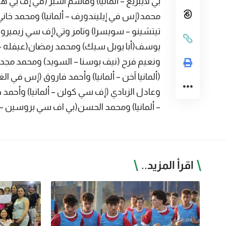
بي لايبزيغ – ألمانيا) وقاسم اسبر (في إف بي 
محمد(إس في إيليندورف – ألمانيا) ومحمد خاني (
تيتشينو – سويسرا) وتامر وتي(إف سي زيميرو 
يوسف(أبا يوبل سيك) ومحمد رمضان(عيفله -ا
ونعيم فرح (نيف بوسنا – السويد) ومحمد مجد
(ألمانيا آخن – ألمانيا) وأحمد فاروق (إس في الغير
– ألمانيا) ومحمد الحسن(بي اف سي بروسين – أل
اقرأ المزيد..