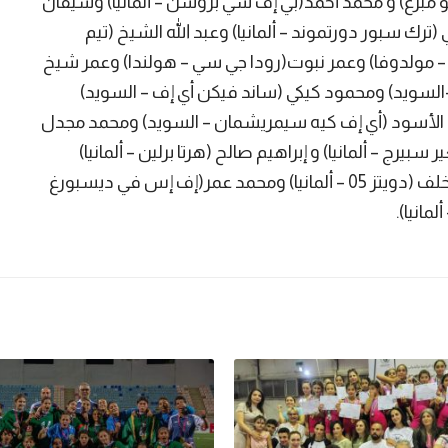
هو مبرغ) و محمد أحمد(بي إف سي بروسن – ألمانيا) وشيفان
ترك سبور دورتموند – ألمانيا) وعبد الله الشيخ (تیم
– مولدوفا) وعمر نبوت(رودا جي سي – هولندا) وعمر شيخ
لسويد) ومحمود كيكي (ساند فيكن أي إف – السويد)
 الأسود (أي إف كيه سيمريشمان – السويد) ومحمد مجدل
 سبيرج – ألمانيا) و إبراهيم صالح (هرتا برلين – ألمانيا)
وعادل الزبادي (إف سي كولن – ألمانيا) وأحمد خلف (دويتز 05 – ألمانيا) ومحمد عمر(إف إس في ديسبورغ
مانيا).