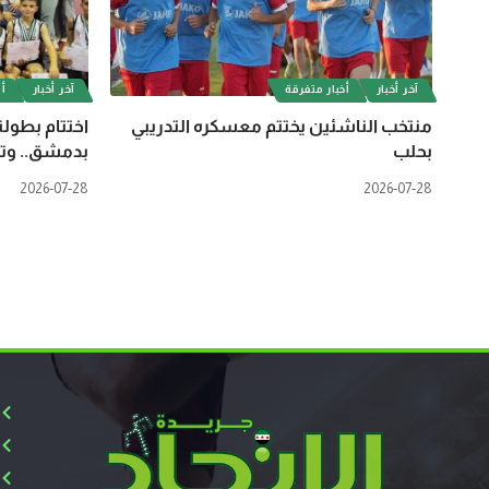
آخر أخبار
أخبار متفرقة
آخر أخبار
أل
منتخب الناشئين يختتم معسكره التدريبي
اختتام بطولة
بحلب
بدمشق.. وتت
2026-07-28
2026-07-28