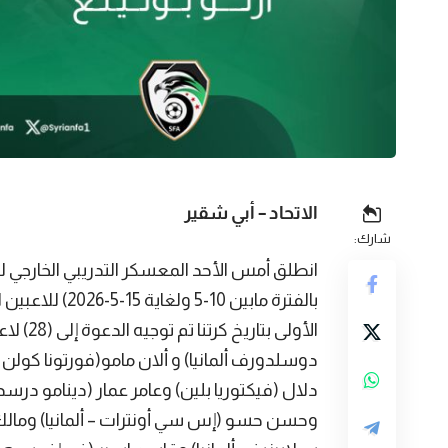
الاتحاد – أبي شقير
شارك:
انطلق أمس الأحد المعسكر التدريبي الخارجي ل
بالفترة مابين 0
الأولى 
دوسلدورف ألمانيا) و ألان مامو(فورتونا كولن أ
دلال (فيكتوريا بلين) وعامر عمار (دينامو درسد
وحسن حسو (إس سي أونترات – ألمانيا) ومالك كا