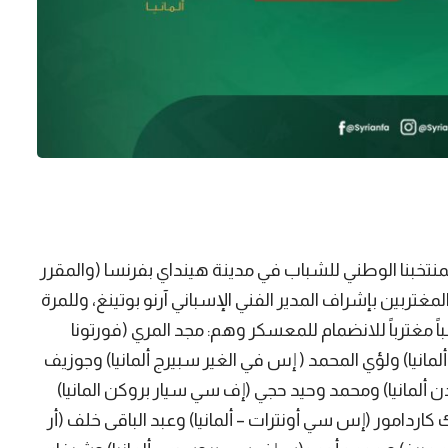
منتخبنا الوطني للشباب في مدينة هينداي بفرنسا (والمقرر
1-5 ولغاية 15-5-2026) للاعبين المغتربين بإشراف المدير الفني الإسباني آرنو بوتينغ، وللمرة
بتاريخ كرتنا تم توجيه الدعوة إلى (28) لاعباً مغترباً للانضمام للمعسكر وهم: مجد المري (فورتونا
لمانيا) ولؤي المحمد ( إس في الغير سبيرج ألمانيا) وجوزيف
ن ألمانيا) ومحمد وحيد حجي (إف سي سيار بروكن المانيا)
ردامور (إس سي أونترات – ألمانيا) وعبد الباقى خلف (أر