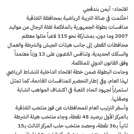
الاتحاد- أيمن بندقجي
اختُتمت في صالة التربية الرياضية بمحافظة اللاذقية
منافسات بطولة الجمهورية بالملاكمة لفئة الرجال من مواليد
2007 وما دون، بمشاركة نحو 115 لاعباً مثلوا معظم
محافظات القطر، إلى جانب هيئات الجيش والشرطة والعمال
والسكك الحديدية. وتنافس اللاعبون على 13 وزناً معتمداً
وفق القانون الدولي للملاكمة.
وجاءت البطولة ضمن خطة الاتحاد الداخلية للنشاط الرياضي
لهذا العام، وفي إطار التحضير للمنافسات القادمة، كما تمثل
استمراراً لجهود اتحاد اللعبة في اكتشاف المواهب الشابة
وصقلها.
وأسفر الترتيب العام للمحافظات عن فوز منتخب اللاذقية
بالمركز الأول برصيد 48 نقطة، وجاء منتخب هيئة الشرطة
ثانياً بـ36 نقطة، وحصد منتخب حلب المركز الثالث بـ15