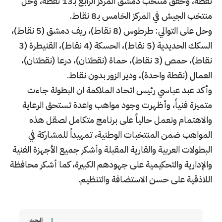
نقطة، وحقق منتخب دمشق المركز الرابع بـ13 نقطة، وحل
منتخب الجيش في المركز الخامس بـ8 نقاط.
وحل على التوالي: طرطوس (8 نقاط)، ريف دمشق (5 نقاط)،
السكك الحديدية (5 نقاط)، الحسكة (4 نقاط)، القنيطرة (3
نقاط)، حمص (3 نقاط)، حماة (نقطتان)، درعا (نقطتان)،
العمال (نقطة واحدة)، ودير الزور بدون نقاط.
وأكد عبد عباسي رئيس اتحاد الملاكمة ان البطولة جاءت
متميزة فنياً، وأظهرت وجود مواهب واعدة تستحق الرعاية
والاهتمام ونعمل حالياً على برنامج متكامل لصقل هذه
المواهب ضمن المنتخبات الوطنية، تمهيداً للمشاركة في
البطولات العربية والقارية المقبلة وأشكر جميع الأجهزة الفنية
والإدارية والتحكيمية على جهودهم الكبيرة، كما أشكر محافظة
اللاذقية على حسن الاستضافة والتنظيم.
البحث