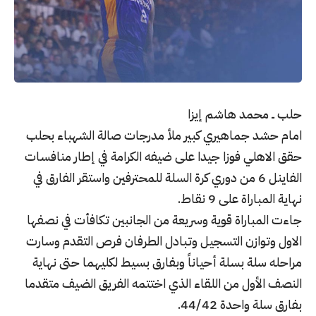
حلب ــ محمد هاشم إيزا
امام حشد جماهيري كبير ملأ مدرجات صالة الشهباء بحلب
حقق الاهلي فوزا جيدا على ضيفه الكرامة في إطار منافسات
الفاينل 6 من دوري كرة السلة للمحترفين واستقر الفارق في
نهاية المباراة على 9 نقاط.
جاءت المباراة قوية وسريعة من الجانبين تكافأت في نصفها
الاول وتوازن التسجيل وتبادل الطرفان فرص التقدم وسارت
مراحله سلة بسلة أحياناً وبفارق بسيط لكليهما حتى نهاية
النصف الأول من اللقاء الذي اختتمه الفريق الضيف متقدما
بفارق سلة واحدة 44/42.