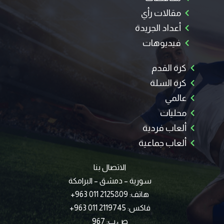
مقالات رأي
أعداد الجريدة
فيديوهات
كرة القدم
كرة السلة
عالمي
محليات
ألعاب فردية
ألعاب جماعية
الاتصال بنا
سورية – دمشق – البرامكة
هاتف: 2125809 011 963+
فاكس: 2119745 011 963+
ص.ب: 967