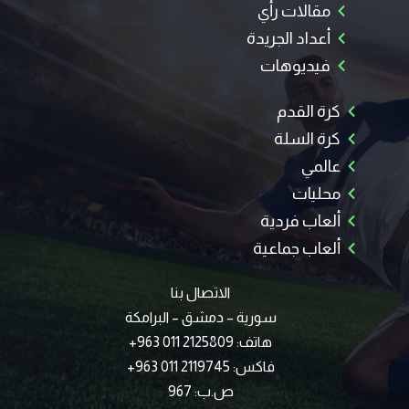
مقالات رأي
أعداد الجريدة
فيديوهات
كرة القدم
كرة السلة
عالمي
محليات
ألعاب فردية
ألعاب جماعية
الاتصال بنا
سورية – دمشق – البرامكة
هاتف: 2125809 011 963+
فاكس: 2119745 011 963+
ص.ب: 967