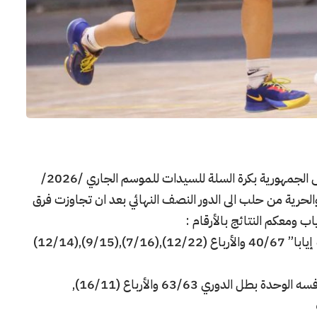
انتهت مواجهات الدور الربع النهائي لمسابقة كأس الجمهورية بكرة السلة للسيدات للموسم الجاري /2026/
الحرية من حلب الى الدور النصف النهائي بعد ان تجاوزت فرق
اب ومعكم النتائج بالأرقام :
جدد الثورة تفوقه على جاره الفيحاء وتغلب عليه إيابا” 40/67 والأرباع (12/22),(7/16),(9/15),(12/14)
و سيطر التعادل على لقاء الاياب بين الجلاء ومنافسه الوحدة بطل الدوري 63/63 والأرباع (16/11),