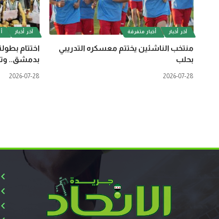
آخر أخبار
أخبار متفرقة
آخر أخبار
أل
منتخب الناشئين يختتم معسكره التدريبي
اختتام بطولة
بحلب
بدمشق.. وتت
2026-07-28
2026-07-28