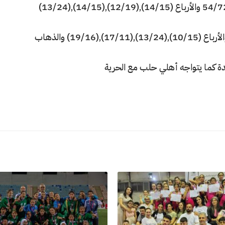
وحقق أهلي حلب فوزا” جليا”على بردى أيابا” 54/72 والأرباع (14/15),(12/19),(14/15),(13/24)
كما تفوق الحرية على جاره الرواد إيابا”59/66 والأرباع (10/15),(13/24),(17/11),(19/16) والذهاب
حدة كما يتواجه أهلي حلب مع الحرية