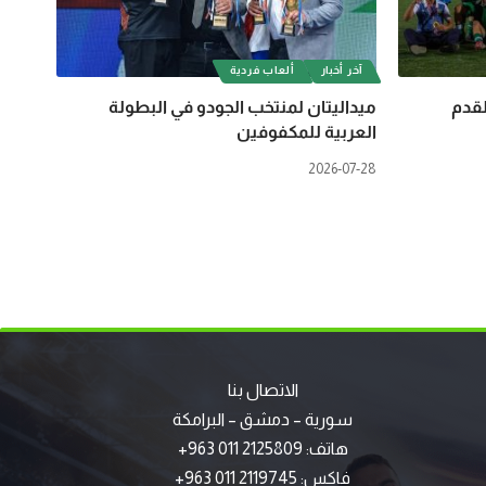
آخر أخبار
ألعاب فردية
لقدم
ميداليتان لمنتخب الجودو في البطولة
العربية للمكفوفين
2026-07-28
الاتصال بنا
سورية – دمشق – البرامكة
هاتف: 2125809 011 963+
فاكس: 2119745 011 963+