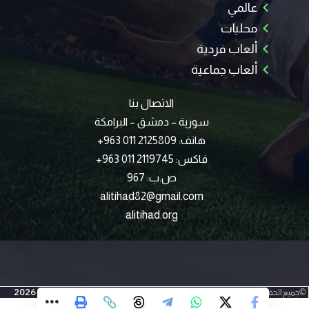
عالمي
محليات
ألعاب فردية
ألعاب جماعية
الاتصال بنا
سورية – دمشق – البرامكة
هاتف: 2125809 011 963+
فاكس: 2119745 011 963+
ص.ب: 967
alitihad82@gmail.com
alitihad.org
2026
IMTYAZ
©جميع الحقوق محفوظة