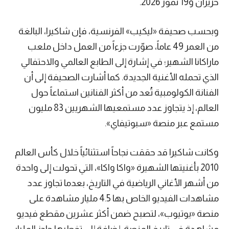
حزيران و19 تموز 2026.
وبحسب صحيفة «ليكيب» الفرنسية، فإن شاكيرا، البالغة
من العمر 49 عاماً، صوّرت جزءاً من العمل داخل ملعب
ماراكانا الشهير؛ في إشارة إلى الطابع العالمي والاحتفالي
الذي تحمله الأغنية الجديدة. كما أشارت الصحيفة إلى أن
الفنانة الكولومبية تُعد من أكثر الفنانين استماعاً حول
العالم، إذ يتجاوز عدد مستمعيها الشهريين 83 مليون
مستمع عبر منصة «سبوتيفاي».
وكانت شاكيرا قد حققت نجاحاً استثنائياً خلال كأس العالم
2010 بأغنيتها الشهيرة «واكا واكا»، التي تحولت إلى واحدة
من أشهر الأغاني الرياضية في التاريخ، بعدما تجاوز عدد
مشاهدات الفيديو الخاص بها 4.5 مليار مشاهدة على
منصة «يوتيوب»، لتصبح ضمن أكثر عشرين مقطع فيديو
مشاهدة في تاريخ المنصة، إضافة إلى تخطيها حاجز المليار