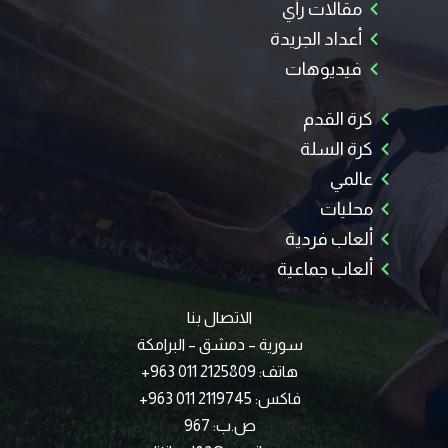
مقالات رأي
أعداد الجريدة
فيديوهات
كرة القدم
كرة السلة
عالمي
محليات
ألعاب فردية
ألعاب جماعية
الاتصال بنا
سورية – دمشق – البرامكة
هاتف: 2125809 011 963+
فاكس: 2119745 011 963+
ص.ب: 967