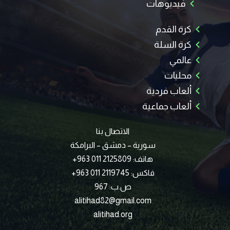
فيديوهات
كرة القدم
كرة السلة
عالمي
محليات
ألعاب فردية
ألعاب جماعية
الاتصال بنا
سورية – دمشق – البرامكة
هاتف: 2125809 011 963+
فاكس: 2119745 011 963+
ص.ب: 967
alitihad82@gmail.com
alitihad.org